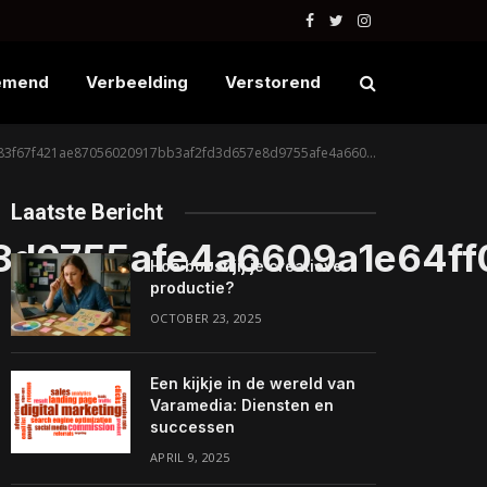
Facebook
Twitter
Instagram
emend
Verbeelding
Verstorend
f67f421ae87056020917bb3af2fd3d657e8d9755afe4a6609a1e64ff0d9bfe65a15511d9fa6d121be0edf55117b8c_640
Laatste Bericht
d9755afe4a6609a1e64ff0
Hoe boost jij je creatieve
productie?
OCTOBER 23, 2025
Een kijkje in de wereld van
Varamedia: Diensten en
successen
APRIL 9, 2025