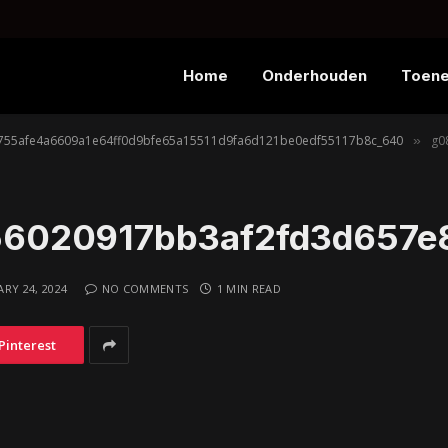
Home
Onderhouden
Toen
755afe4a6609a1e64ff0d9bfe65a15511d9fa6d121be0edf55117b8c_640
g083
»
6020917bb3af2fd3d657e8
RY 24, 2024
NO COMMENTS
1 MIN READ
Pinterest