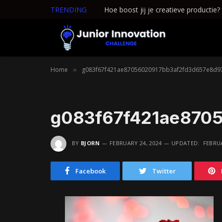
TRENDING
Hoe boost jij je creatieve productie?
Home
g083f67f421ae87056020917bb3af2fd3d657e8d9
»
g083f67f421ae8705
BY
BJORN
FEBRUARY 24, 2024
UPDATED:
FEBRUA
Facebook
Twitter