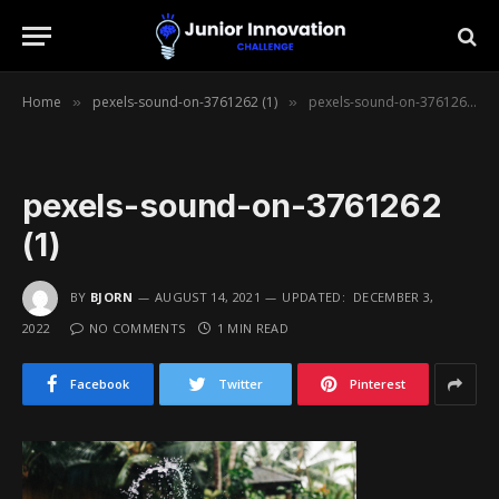
Home
pexels-sound-on-3761262 (1)
pexels-sound-on-3761262 (1)
»
»
pexels-sound-on-3761262
(1)
BY
BJORN
AUGUST 14, 2021
UPDATED:
DECEMBER 3,
2022
NO COMMENTS
1 MIN READ
Facebook
Twitter
Pinterest