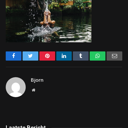
Facebook
Twitter
Pinterest
LinkedIn
Tumblr
WhatsApp
Emai
Bjorn
Website
Laatste Bericht